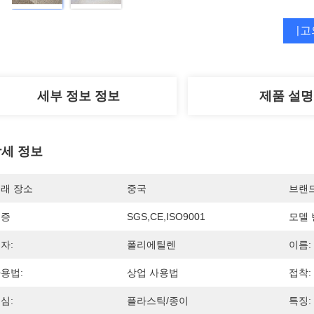
최고
세부 정보 정보
제품 설명
세 정보
래 장소
중국
브랜
인증
SGS,CE,ISO9001
모델 
자:
폴리에틸렌
이름:
용법:
상업 사용법
접착:
심:
플라스틱/종이
특징: