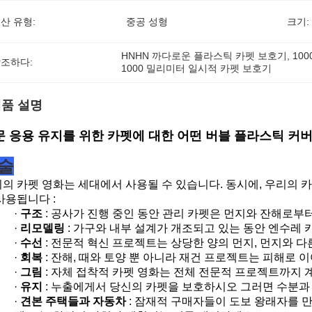
산 유형:
중공 성형
크기:
HNHN 까다로운 플라스틱 카펫 보호기
, 
10
조하다:
1000 밀리미터 일시적 카펫 보호기
품 설명
문 응용 유지를 위한 카펫에 대한 어떤 버블 플라스틱 커
술
의 카펫 영화는 세대에서 사용될 수 있습니다. 동시에, 우리의 
사용됩니다 :
·
구조
: 공사가 진행 중인 동안 관리 카펫은 먼지와 잔해로부
·
리모델링
: 가구와 내부 설계가 개조되고 있는 동안 엔수레 
·
수선
: 전문적 혁신 프로젝트는 상당한 양의 먼지, 먼지와 다
·
회복
: 잔해, 때와 토양 뿐 아니라 재건 프로젝트는 피해로 
·
그림
: 자체 접착적 카펫 영화는 전체 전문적 프로젝트까지 
·
유지
: 누출에게서 당신의 카펫을 보호하시오 그러면 수분과
·
견본 주택들과 자동차
: 잠재적 구매자들이 도보 왕래자를 