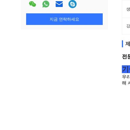
생
지금 연락하세요
강
제
전
기
우리
해 