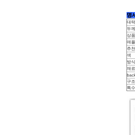
명
대략
두
상품
애
추천
색
방
재
bac
구
특수