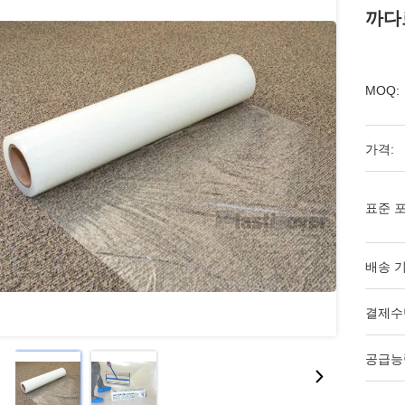
까다
MOQ:
가격:
표준 포
배송 기
결제수
공급능