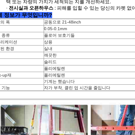
택 또는 차량의 가치가 세척되는 지를 개선하세요.
·
전시실과 오픈하우스
: 피해를 입힐 수 있는 당신의 카펫 
세 정보가 무엇입니까?
의 폭
공동으로 21-48inch
께
0.05-0.1mm
 종류
플로어 보호기들
플리케이션
상용
된 환경
실내
깨끗한
식
솔리드
료
폴리에틸렌
k-up재
폴리에틸렌
조
기계는 했습니다
 기능
자가 부착, 클린 업 시간을 줄입니다