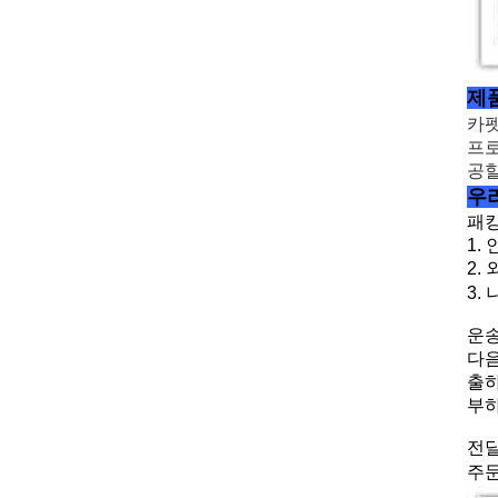
제
카펫
프로
공할
우
패킹
1.
2.
3.
운송
다음
출하
부하
전달
주문