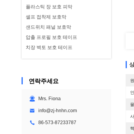
플라스틱 장 보호 피막
셀프 접착제 보호막
샌드위치 패널 보호막
압출 프로필 보호 테이프
치장 벽토 보호 테이프
상
연락주세요
원
Mrs. Fiona
물
info@zj-hnhn.com
사
86-573-87233787
핵