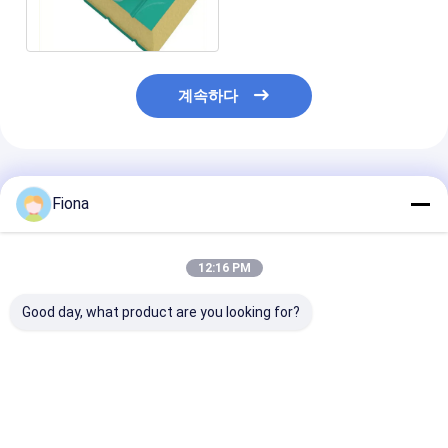
다
계속하다
추천된 제품
Fiona
12:16 PM
Good day, what product are you looking for?
+80℃에 낮고 고열
쉬운 박리와 저온 절연
사다리꼴 강철판
-40℃에 샌드위치 패널
패널 셀프 접착제 보호
1220mm 직류
보호 필름 고저항
막
통한 장 패널 강
보호 필름
최고의 가격
최고의 가격
최고의 