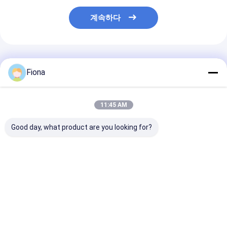
계속하다
추천된 제품
Fiona
11:45 AM
Good day, what product are you looking for?
물 기반 아크릴 접착제
투명한 다면적 보호 필
4 밀리 두께 폴
맑은 보호 필름 부드러
름 2mm 두께 스크래치
표면 보호 필름 
운 경화 길이를 사용자
방지
치 저항성
정의
최고의 가격
최고의 가격
최고의 